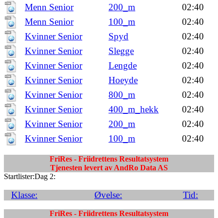
Menn Senior
200_m
02:40
Menn Senior
100_m
02:40
Kvinner Senior
Spyd
02:40
Kvinner Senior
Slegge
02:40
Kvinner Senior
Lengde
02:40
Kvinner Senior
Hoeyde
02:40
Kvinner Senior
800_m
02:40
Kvinner Senior
400_m_hekk
02:40
Kvinner Senior
200_m
02:40
Kvinner Senior
100_m
02:40
FriRes - Friidrettens Resultatsystem
Tjenesten levert av AndRo Data AS
Startlister:Dag 2:
Klasse:
Øvelse:
Tid:
FriRes - Friidrettens Resultatsystem