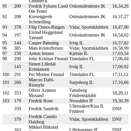
Lindbæck
91
200
Fredrik Fyksen Lund
Oslostudentenes IK
16,34,26
Ole Petter
92
208
Kursetgjerde
Oslostudentenes IK
16,37,27
Schmedling
93
378
Filip Osnes-Ringen
Vidar, Sportsklubben
16,47,00
Eivind Heggelund
94
197
Oslostudentenes IK
16,54,02
Tørstad
95
144
Casper Rønning
Ivrig IL
16,57,82
96
385
Mats Kristoffersen
Vidar, Sportsklubben
16,58,99
97
150
Anton Jensen
Kjelsås IL
17,03,54
98
290
John Kristian Finstad
Tistedalen FL
17,06,04
Simen Lilledal
145
Ivrig IL
17,06,92
Kristiansen
100
291
Per Morten Finstad
Tistedalen FL
17,11,12
Marcus Dahl-
101
260
Sarpsborg IL
17,16,66
Rismyhr
Oliver Arntsen
Tønsberg
102
353
18,28,11
Mosand
Friidrettsklubb
103
179
Fredrik Rose
Nesodden IF
19,30,39
Ullensaker/Kisa IL
359
Fredrik Sandvik
DNF
Friidrett
Fredrik Camilo
379
Vidar, Sportsklubben
DNF
Halsbog
Mikkel Blikstad
163
Lillehammer IF
DNF