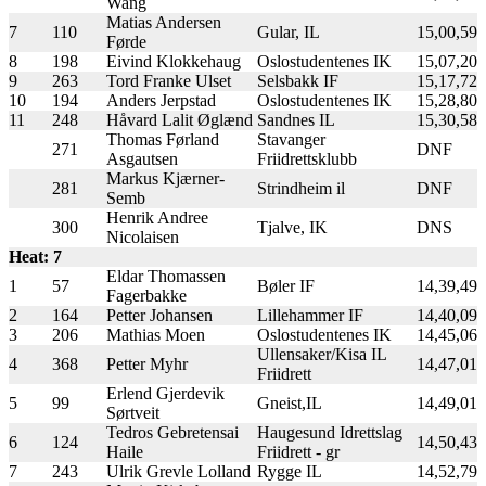
Wang
Matias Andersen
7
110
Gular, IL
15,00,59
Førde
8
198
Eivind Klokkehaug
Oslostudentenes IK
15,07,20
9
263
Tord Franke Ulset
Selsbakk IF
15,17,72
10
194
Anders Jerpstad
Oslostudentenes IK
15,28,80
11
248
Håvard Lalit Øglænd
Sandnes IL
15,30,58
Thomas Førland
Stavanger
271
DNF
Asgautsen
Friidrettsklubb
Markus Kjærner-
281
Strindheim il
DNF
Semb
Henrik Andree
300
Tjalve, IK
DNS
Nicolaisen
Heat: 7
Eldar Thomassen
1
57
Bøler IF
14,39,49
Fagerbakke
2
164
Petter Johansen
Lillehammer IF
14,40,09
3
206
Mathias Moen
Oslostudentenes IK
14,45,06
Ullensaker/Kisa IL
4
368
Petter Myhr
14,47,01
Friidrett
Erlend Gjerdevik
5
99
Gneist,IL
14,49,01
Sørtveit
Tedros Gebretensai
Haugesund Idrettslag
6
124
14,50,43
Haile
Friidrett - gr
7
243
Ulrik Grevle Lolland
Rygge IL
14,52,79