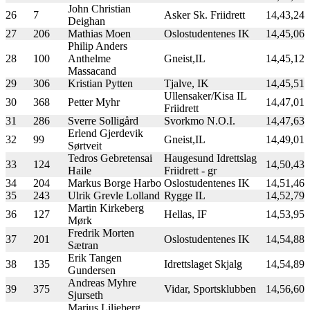
John Christian
26
7
Asker Sk. Friidrett
14,43,24
Deighan
27
206
Mathias Moen
Oslostudentenes IK
14,45,06
Philip Anders
28
100
Anthelme
Gneist,IL
14,45,12
Massacand
29
306
Kristian Pytten
Tjalve, IK
14,45,51
Ullensaker/Kisa IL
30
368
Petter Myhr
14,47,01
Friidrett
31
286
Sverre Solligård
Svorkmo N.O.I.
14,47,63
Erlend Gjerdevik
32
99
Gneist,IL
14,49,01
Sørtveit
Tedros Gebretensai
Haugesund Idrettslag
33
124
14,50,43
Haile
Friidrett - gr
34
204
Markus Borge Harbo
Oslostudentenes IK
14,51,46
35
243
Ulrik Grevle Lolland
Rygge IL
14,52,79
Martin Kirkeberg
36
127
Hellas, IF
14,53,95
Mørk
Fredrik Morten
37
201
Oslostudentenes IK
14,54,88
Sætran
Erik Tangen
38
135
Idrettslaget Skjalg
14,54,89
Gundersen
Andreas Myhre
39
375
Vidar, Sportsklubben
14,56,60
Sjurseth
Marius Liljeberg