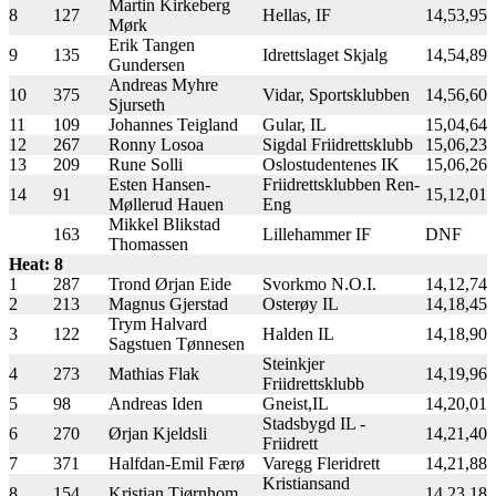
Martin Kirkeberg
8
127
Hellas, IF
14,53,95
Mørk
Erik Tangen
9
135
Idrettslaget Skjalg
14,54,89
Gundersen
Andreas Myhre
10
375
Vidar, Sportsklubben
14,56,60
Sjurseth
11
109
Johannes Teigland
Gular, IL
15,04,64
12
267
Ronny Losoa
Sigdal Friidrettsklubb
15,06,23
13
209
Rune Solli
Oslostudentenes IK
15,06,26
Esten Hansen-
Friidrettsklubben Ren-
14
91
15,12,01
Møllerud Hauen
Eng
Mikkel Blikstad
163
Lillehammer IF
DNF
Thomassen
Heat: 8
1
287
Trond Ørjan Eide
Svorkmo N.O.I.
14,12,74
2
213
Magnus Gjerstad
Osterøy IL
14,18,45
Trym Halvard
3
122
Halden IL
14,18,90
Sagstuen Tønnesen
Steinkjer
4
273
Mathias Flak
14,19,96
Friidrettsklubb
5
98
Andreas Iden
Gneist,IL
14,20,01
Stadsbygd IL -
6
270
Ørjan Kjeldsli
14,21,40
Friidrett
7
371
Halfdan-Emil Færø
Varegg Fleridrett
14,21,88
Kristiansand
8
154
Kristian Tjørnhom
14,23,18