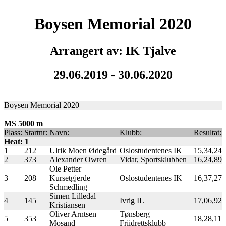
Boysen Memorial 2020
Arrangert av: IK Tjalve
29.06.2019 - 30.06.2020
Boysen Memorial 2020
MS 5000 m
Plass:
Startnr:
Navn:
Klubb:
Resultat:
Heat: 1
1
212
Ulrik Moen Ødegård
Oslostudentenes IK
15,34,24
2
373
Alexander Owren
Vidar, Sportsklubben
16,24,89
Ole Petter
3
208
Kursetgjerde
Oslostudentenes IK
16,37,27
Schmedling
Simen Lilledal
4
145
Ivrig IL
17,06,92
Kristiansen
Oliver Arntsen
Tønsberg
5
353
18,28,11
Mosand
Friidrettsklubb