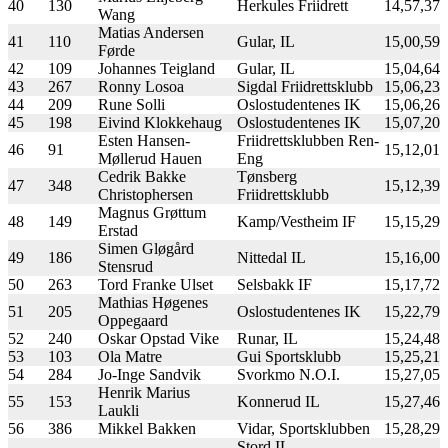
40
130
Herkules Friidrett
14,57,37
Wang
Matias Andersen
41
110
Gular, IL
15,00,59
Førde
42
109
Johannes Teigland
Gular, IL
15,04,64
43
267
Ronny Losoa
Sigdal Friidrettsklubb
15,06,23
44
209
Rune Solli
Oslostudentenes IK
15,06,26
45
198
Eivind Klokkehaug
Oslostudentenes IK
15,07,20
Esten Hansen-
Friidrettsklubben Ren-
46
91
15,12,01
Møllerud Hauen
Eng
Cedrik Bakke
Tønsberg
47
348
15,12,39
Christophersen
Friidrettsklubb
Magnus Grøttum
48
149
Kamp/Vestheim IF
15,15,29
Erstad
Simen Gløgård
49
186
Nittedal IL
15,16,00
Stensrud
50
263
Tord Franke Ulset
Selsbakk IF
15,17,72
Mathias Høgenes
51
205
Oslostudentenes IK
15,22,79
Oppegaard
52
240
Oskar Opstad Vike
Runar, IL
15,24,48
53
103
Ola Matre
Gui Sportsklubb
15,25,21
54
284
Jo-Inge Sandvik
Svorkmo N.O.I.
15,27,05
Henrik Marius
55
153
Konnerud IL
15,27,46
Laukli
56
386
Mikkel Bakken
Vidar, Sportsklubben
15,28,29
Stord IL