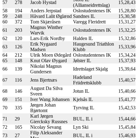
57
278
Jacob Hystad
15,28,43
(Allianseidrettslag)
58
194
Anders Jerpstad
Oslostudentenes IK
15,28,80
59
248
Håvard Lalit Øglænd
Sandnes IL
15,30,58
60
372
Tom Skjæråsen
Varegg Fleridrett
15,31,27
Magnus Winther
61
203
Oslostudentenes IK
15,32,25
Warvik
62
120
Lars-Erik Nordby
Halden IL
15,32,86
Erik Nygaard
Haugesund Triathlon
63
126
15,33,96
Madsen
Klubb
64
212
Ulrik Moen Ødegård
Oslostudentenes IK
15,34,24
65
148
Knut Olav Øygard
Jølster IL
15,37,93
Nikolai Magnus
66
139
Idrettslaget Skjalg
15,39,64
Gundersen
Hadeland
67
116
Jens Bjertnæs
15,40,57
Friidrettsklubb
August Da Silva
68
146
Jotun IL
15,40,66
Sveen
69
151
Iver Wang Johansen
Kjelsås IL
15,41,77
Jørgen Johan
70
335
Tyrving IL
15,42,53
Bjørtomt
Karl Jørgen
71
29
BUL, IL i
15,44,66
Giercksky Russnes
72
165
Nicolay Sevang
Lyn Ski
15,45,84
Filip Aleksander
73
27
BUL, IL i
15,46,93