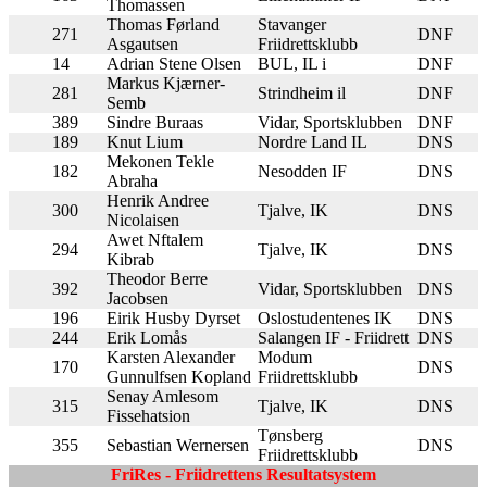
Thomassen
Thomas Førland
Stavanger
271
DNF
Asgautsen
Friidrettsklubb
14
Adrian Stene Olsen
BUL, IL i
DNF
Markus Kjærner-
281
Strindheim il
DNF
Semb
389
Sindre Buraas
Vidar, Sportsklubben
DNF
189
Knut Lium
Nordre Land IL
DNS
Mekonen Tekle
182
Nesodden IF
DNS
Abraha
Henrik Andree
300
Tjalve, IK
DNS
Nicolaisen
Awet Nftalem
294
Tjalve, IK
DNS
Kibrab
Theodor Berre
392
Vidar, Sportsklubben
DNS
Jacobsen
196
Eirik Husby Dyrset
Oslostudentenes IK
DNS
244
Erik Lomås
Salangen IF - Friidrett
DNS
Karsten Alexander
Modum
170
DNS
Gunnulfsen Kopland
Friidrettsklubb
Senay Amlesom
315
Tjalve, IK
DNS
Fissehatsion
Tønsberg
355
Sebastian Wernersen
DNS
Friidrettsklubb
FriRes - Friidrettens Resultatsystem