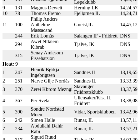
Løpeklubb
9
131
Magnus Dewett
Herning LK
14,24,57
10
78
Thomas Fremo
Fjellørnen IL
14,24,71
Philip Anders
11
100
Anthelme
Gneist,IL
14,45,12
Massacand
244
Erik Lomås
Salangen IF - Friidrett
DNS
Awet Nftalem
294
Tjalve, IK
DNS
Kibrab
Senay Amlesom
315
Tjalve, IK
DNS
Fissehatsion
Heat: 9
Henrik Børkja
1
247
Sandnes IL
13,19,65
Ingebrigtsen
2
251
Narve Gilje Nordås
Sandnes IL
13,33,39
Stavanger
3
370
Zerei Kbrom Mezngi
13,37,59
Friidrettsklubb
Ullensaker/Kisa IL
4
367
Per Svela
13,38,08
Friidrett
Sondre Nordstad
5
390
Vidar, Sportsklubben
13,42,96
Moen
6
242
Simen Halle
Runar, IL
13,57,11
Abdullahi Dahir
7
234
Runar, IL
13,57,21
Rabi
Sigurd Ruud
8
317
Tjalve, IK
14,02,39