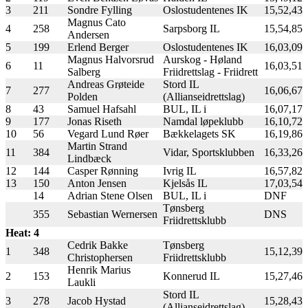
3
211
Sondre Fylling
Oslostudentenes IK
15,52,43
Magnus Cato
4
258
Sarpsborg IL
15,54,85
Andersen
5
199
Erlend Berger
Oslostudentenes IK
16,03,09
Magnus Halvorsrud
Aurskog - Høland
6
11
16,03,51
Salberg
Friidrettslag - Friidrett
Andreas Grøteide
Stord IL
7
277
16,06,67
Polden
(Allianseidrettslag)
8
43
Samuel Hafsahl
BUL, IL i
16,07,17
9
177
Jonas Riseth
Namdal løpeklubb
16,10,72
10
56
Vegard Lund Røer
Bækkelagets SK
16,19,86
Martin Strand
11
384
Vidar, Sportsklubben
16,33,26
Lindbæck
12
144
Casper Rønning
Ivrig IL
16,57,82
13
150
Anton Jensen
Kjelsås IL
17,03,54
14
Adrian Stene Olsen
BUL, IL i
DNF
Tønsberg
355
Sebastian Wernersen
DNS
Friidrettsklubb
Heat: 4
Cedrik Bakke
Tønsberg
1
348
15,12,39
Christophersen
Friidrettsklubb
Henrik Marius
2
153
Konnerud IL
15,27,46
Laukli
Stord IL
3
278
Jacob Hystad
15,28,43
(Allianseidrettslag)