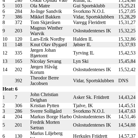
4
240
Oskar Opstad Vike
Runar, IL
15,24,48
5
103
Ola Matre
Gui Sportsklubb
15,25,21
6
284
Jo-Inge Sandvik
Svorkmo N.O.I.
15,27,05
7
386
Mikkel Bakken
Vidar, Sportsklubben
15,28,29
8
372
Tom Skjæråsen
Varegg Fleridrett
15,31,27
Magnus Winther
9
203
Oslostudentenes IK
15,32,25
Warvik
10
120
Lars-Erik Nordby
Halden IL
15,32,86
11
148
Knut Olav Øygard
Jølster IL
15,37,93
Jørgen Johan
12
335
Tyrving IL
15,42,53
Bjørtomt
13
165
Nicolay Sevang
Lyn Ski
15,45,84
Jørgen Håvåg
14
202
Oslostudentenes IK
15,52,42
Korum
Theodor Berre
392
Vidar, Sportsklubben
DNS
Jacobsen
Heat: 6
John Christian
1
7
Asker Sk. Friidrett
14,43,24
Deighan
2
306
Kristian Pytten
Tjalve, IK
14,45,51
3
286
Sverre Solligård
Svorkmo N.O.I.
14,47,63
4
204
Markus Borge Harbo
Oslostudentenes IK
14,51,46
Fredrik Morten
5
201
Oslostudentenes IK
14,54,88
Sætran
Marius Liljeberg
6
130
Herkules Friidrett
14,57,37