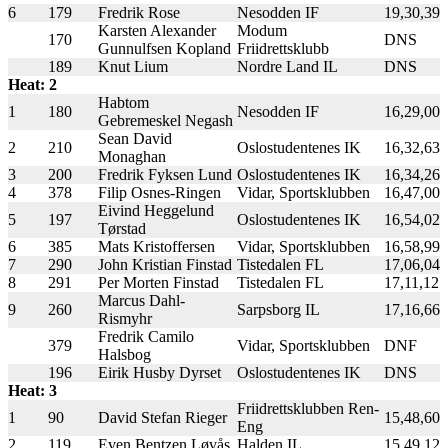
6
179
Fredrik Rose
Nesodden IF
19,30,39
Karsten Alexander
Modum
170
DNS
Gunnulfsen Kopland
Friidrettsklubb
189
Knut Lium
Nordre Land IL
DNS
Heat: 2
Habtom
1
180
Nesodden IF
16,29,00
Gebremeskel Negash
Sean David
2
210
Oslostudentenes IK
16,32,63
Monaghan
3
200
Fredrik Fyksen Lund
Oslostudentenes IK
16,34,26
4
378
Filip Osnes-Ringen
Vidar, Sportsklubben
16,47,00
Eivind Heggelund
5
197
Oslostudentenes IK
16,54,02
Tørstad
6
385
Mats Kristoffersen
Vidar, Sportsklubben
16,58,99
7
290
John Kristian Finstad
Tistedalen FL
17,06,04
8
291
Per Morten Finstad
Tistedalen FL
17,11,12
Marcus Dahl-
9
260
Sarpsborg IL
17,16,66
Rismyhr
Fredrik Camilo
379
Vidar, Sportsklubben
DNF
Halsbog
196
Eirik Husby Dyrset
Oslostudentenes IK
DNS
Heat: 3
Friidrettsklubben Ren-
1
90
David Stefan Rieger
15,48,60
Eng
2
119
Even Bentzen Løvås
Halden IL
15,49,12