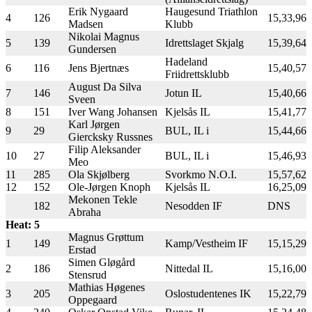
Erik Nygaard
Haugesund Triathlon
4
126
15,33,96
Madsen
Klubb
Nikolai Magnus
5
139
Idrettslaget Skjalg
15,39,64
Gundersen
Hadeland
6
116
Jens Bjertnæs
15,40,57
Friidrettsklubb
August Da Silva
7
146
Jotun IL
15,40,66
Sveen
8
151
Iver Wang Johansen
Kjelsås IL
15,41,77
Karl Jørgen
9
29
BUL, IL i
15,44,66
Giercksky Russnes
Filip Aleksander
10
27
BUL, IL i
15,46,93
Meo
11
285
Ola Skjølberg
Svorkmo N.O.I.
15,57,62
12
152
Ole-Jørgen Knoph
Kjelsås IL
16,25,09
Mekonen Tekle
182
Nesodden IF
DNS
Abraha
Heat: 5
Magnus Grøttum
1
149
Kamp/Vestheim IF
15,15,29
Erstad
Simen Gløgård
2
186
Nittedal IL
15,16,00
Stensrud
Mathias Høgenes
3
205
Oslostudentenes IK
15,22,79
Oppegaard