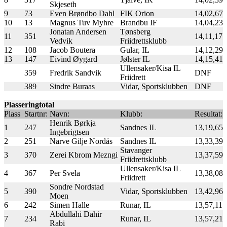
Skjeseth
9
73
Even Brøndbo Dahl
FIK Orion
14,02,67
10
13
Magnus Tuv Myhre
Brandbu IF
14,04,23
Jonatan Andersen
Tønsberg
11
351
14,11,17
Vedvik
Friidrettsklubb
12
108
Jacob Boutera
Gular, IL
14,12,29
13
147
Eivind Øygard
Jølster IL
14,15,41
Ullensaker/Kisa IL
359
Fredrik Sandvik
DNF
Friidrett
389
Sindre Buraas
Vidar, Sportsklubben
DNF
Plasseringtotal
Plass
Startnr:
Navn:
Klubb:
Resultat:
Henrik Børkja
1
247
Sandnes IL
13,19,65
Ingebrigtsen
2
251
Narve Gilje Nordås
Sandnes IL
13,33,39
Stavanger
3
370
Zerei Kbrom Mezngi
13,37,59
Friidrettsklubb
Ullensaker/Kisa IL
4
367
Per Svela
13,38,08
Friidrett
Sondre Nordstad
5
390
Vidar, Sportsklubben
13,42,96
Moen
6
242
Simen Halle
Runar, IL
13,57,11
Abdullahi Dahir
7
234
Runar, IL
13,57,21
Rabi