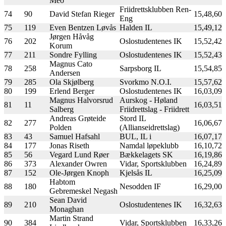
Meo
Friidrettsklubben Ren-
74
90
David Stefan Rieger
15,48,60
Eng
75
119
Even Bentzen Løvås
Halden IL
15,49,12
Jørgen Håvåg
76
202
Oslostudentenes IK
15,52,42
Korum
77
211
Sondre Fylling
Oslostudentenes IK
15,52,43
Magnus Cato
78
258
Sarpsborg IL
15,54,85
Andersen
79
285
Ola Skjølberg
Svorkmo N.O.I.
15,57,62
80
199
Erlend Berger
Oslostudentenes IK
16,03,09
Magnus Halvorsrud
Aurskog - Høland
81
11
16,03,51
Salberg
Friidrettslag - Friidrett
Andreas Grøteide
Stord IL
82
277
16,06,67
Polden
(Allianseidrettslag)
83
43
Samuel Hafsahl
BUL, IL i
16,07,17
84
177
Jonas Riseth
Namdal løpeklubb
16,10,72
85
56
Vegard Lund Røer
Bækkelagets SK
16,19,86
86
373
Alexander Owren
Vidar, Sportsklubben
16,24,89
87
152
Ole-Jørgen Knoph
Kjelsås IL
16,25,09
Habtom
88
180
Nesodden IF
16,29,00
Gebremeskel Negash
Sean David
89
210
Oslostudentenes IK
16,32,63
Monaghan
Martin Strand
90
384
Vidar, Sportsklubben
16,33,26