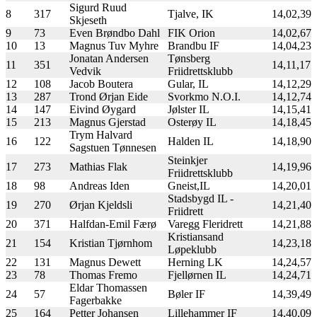
Sigurd Ruud
8
317
Tjalve, IK
14,02,39
Skjeseth
9
73
Even Brøndbo Dahl
FIK Orion
14,02,67
10
13
Magnus Tuv Myhre
Brandbu IF
14,04,23
Jonatan Andersen
Tønsberg
11
351
14,11,17
Vedvik
Friidrettsklubb
12
108
Jacob Boutera
Gular, IL
14,12,29
13
287
Trond Ørjan Eide
Svorkmo N.O.I.
14,12,74
14
147
Eivind Øygard
Jølster IL
14,15,41
15
213
Magnus Gjerstad
Osterøy IL
14,18,45
Trym Halvard
16
122
Halden IL
14,18,90
Sagstuen Tønnesen
Steinkjer
17
273
Mathias Flak
14,19,96
Friidrettsklubb
18
98
Andreas Iden
Gneist,IL
14,20,01
Stadsbygd IL -
19
270
Ørjan Kjeldsli
14,21,40
Friidrett
20
371
Halfdan-Emil Færø
Varegg Fleridrett
14,21,88
Kristiansand
21
154
Kristian Tjørnhom
14,23,18
Løpeklubb
22
131
Magnus Dewett
Herning LK
14,24,57
23
78
Thomas Fremo
Fjellørnen IL
14,24,71
Eldar Thomassen
24
57
Bøler IF
14,39,49
Fagerbakke
25
164
Petter Johansen
Lillehammer IF
14,40,09