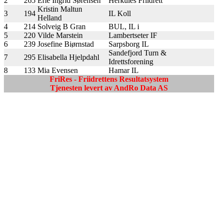
2
265
Erle Ingrid Sørensen
Herkules Friidrett
Kristin Maltun
3
194
IL Koll
Helland
4
214
Solveig B Gran
BUL, IL i
5
220
Vilde Marstein
Lambertseter IF
6
239
Josefine Biørnstad
Sarpsborg IL
Sandefjord Turn &
7
295
Elisabella Hjelpdahl
Idrettsforening
8
133
Mia Evensen
Hamar IL
FriRes - Friidrettens Resultatsystem
Tjenesten levert av AndRo Data AS