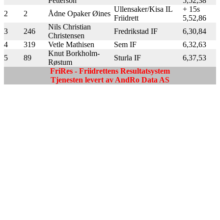
Petterson
5,52,38
Ullensaker/Kisa IL
+ 15s
2
2
Ådne Opaker Øines
Friidrett
5,52,86
Nils Christian
3
246
Fredrikstad IF
6,30,84
Christensen
4
319
Vetle Mathisen
Sem IF
6,32,63
Knut Borkholm-
5
89
Sturla IF
6,37,53
Røstum
FriRes - Friidrettens Resultatsystem
Tjenesten levert av AndRo Data AS