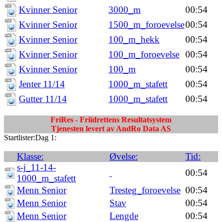
Kvinner Senior
3000_m
00:54
Kvinner Senior
1500_m_foroevelse
00:54
Kvinner Senior
100_m_hekk
00:54
Kvinner Senior
100_m_foroevelse
00:54
Kvinner Senior
100_m
00:54
Jenter 11/14
1000_m_stafett
00:54
Gutter 11/14
1000_m_stafett
00:54
FriRes - Friidrettens Resultatsystem
Tjenesten levert av AndRo Data AS
Startlister:Dag 1:
Klasse:
Øvelse:
Tid:
s-j_11-14-
00:54
1000_m_stafett
Menn Senior
Tresteg_foroevelse
00:54
Menn Senior
Stav
00:54
Menn Senior
Lengde
00:54