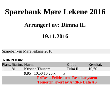
Sparebank Møre Lekene 2016
Arrangert av: Dimna IL
19.11.2016
Sparebanken Møre leikane 2016
J-18/19 Kule
Plass:
Startnr:
Navn:
Klubb:
Resultat:
1
81
Kristina Thunem
Fiskå IL
10,50
9,95
10,50
10,25
x
x
-
FriRes - Friidrettens Resultatsystem
Tjenesten levert av AndRo Data AS