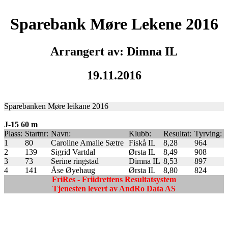
Sparebank Møre Lekene 2016
Arrangert av: Dimna IL
19.11.2016
Sparebanken Møre leikane 2016
J-15 60 m
Plass:
Startnr:
Navn:
Klubb:
Resultat:
Tyrving:
1
80
Caroline Amalie Sætre
Fiskå IL
8,28
964
2
139
Sigrid Vartdal
Ørsta IL
8,49
908
3
73
Serine ringstad
Dimna IL
8,53
897
4
141
Åse Øyehaug
Ørsta IL
8,80
824
FriRes - Friidrettens Resultatsystem
Tjenesten levert av AndRo Data AS