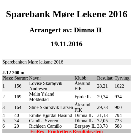
Sparebank Møre Lekene 2016
Arrangert av: Dimna IL
19.11.2016
Sparebanken Møre leikane 2016
J-12 200 m
Plass:
Startnr:
Navn:
Klubb:
Resultat:
Tyrving:
Lovise Skarbøvik
Ålesund
1
156
28,21
1022
Andresen
FIK
Malin Ysland
2
169
Førde IL
29,34
934
Moldestad
Ålesund
3
164
Stine Skarbøvik Larsen
29,78
900
FIK
4
40
Emilie Bjørdal Hasund
Dimna IL
31,13
794
5
34
Camilla Svoren
Dimna IL
32,05
723
6
20
Richleen Camillo
Bergsøy IL
33,78
588
FriRes - Friidrettens Resultatsystem