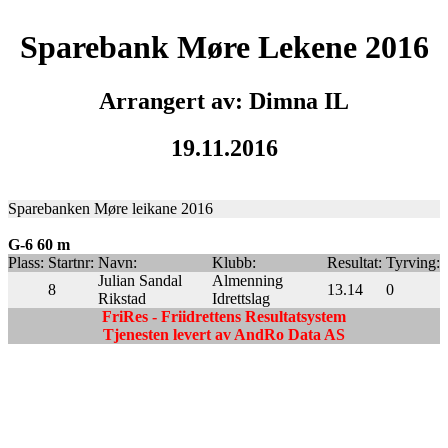
Sparebank Møre Lekene 2016
Arrangert av: Dimna IL
19.11.2016
Sparebanken Møre leikane 2016
G-6 60 m
Plass:
Startnr:
Navn:
Klubb:
Resultat:
Tyrving:
Julian Sandal
Almenning
8
13.14
0
Rikstad
Idrettslag
FriRes - Friidrettens Resultatsystem
Tjenesten levert av AndRo Data AS