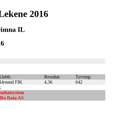
Lekene 2016
Dimna IL
16
Klubb:
Resultat:
Tyrving:
Ålesund FIK
4,36
642
x
esultatsystem
ndRo Data AS