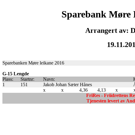
Sparebank Møre 
Arrangert av: 
19.11.20
Sparebanken Møre leikane 2016
G-15 Lengde
Plass:
Startnr:
Navn:
1
151
Jakob Johan Sæter Hånes
x
x
4,36
4,13
x
FriRes - Friidrettens R
Tjenesten levert av A