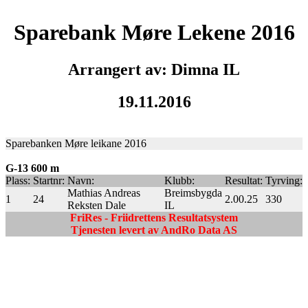
Sparebank Møre Lekene 2016
Arrangert av: Dimna IL
19.11.2016
Sparebanken Møre leikane 2016
G-13 600 m
Plass:
Startnr:
Navn:
Klubb:
Resultat:
Tyrving:
Mathias Andreas
Breimsbygda
1
24
2.00.25
330
Reksten Dale
IL
FriRes - Friidrettens Resultatsystem
Tjenesten levert av AndRo Data AS