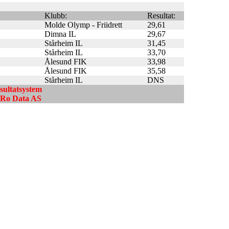
Klubb:
Resultat:
Molde Olymp - Friidrett
29,61
Dimna IL
29,67
Stårheim IL
31,45
Stårheim IL
33,70
Ålesund FIK
33,98
Ålesund FIK
35,58
Stårheim IL
DNS
esultatsystem
ndRo Data AS