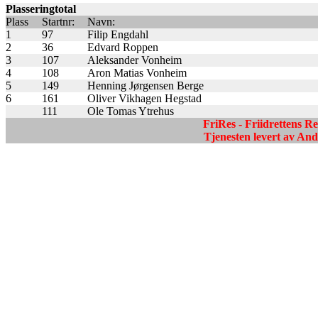
Plasseringtotal
Plass
Startnr:
Navn:
1
97
Filip Engdahl
2
36
Edvard Roppen
3
107
Aleksander Vonheim
4
108
Aron Matias Vonheim
5
149
Henning Jørgensen Berge
6
161
Oliver Vikhagen Hegstad
111
Ole Tomas Ytrehus
FriRes - Friidrettens R
Tjenesten levert av A