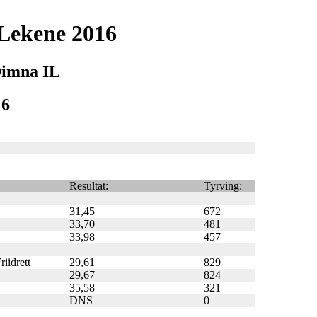
Lekene 2016
Dimna IL
16
Resultat:
Tyrving:
31,45
672
33,70
481
33,98
457
iidrett
29,61
829
29,67
824
35,58
321
DNS
0