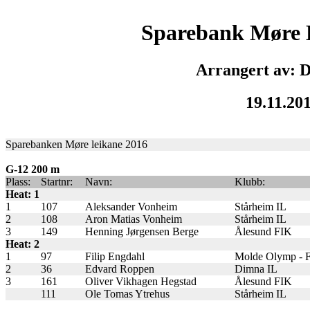
Sparebank Møre 
Arrangert av: 
19.11.20
Sparebanken Møre leikane 2016
G-12 200 m
Plass:
Startnr:
Navn:
Klubb:
Heat: 1
1
107
Aleksander Vonheim
Stårheim IL
2
108
Aron Matias Vonheim
Stårheim IL
3
149
Henning Jørgensen Berge
Ålesund FIK
Heat: 2
1
97
Filip Engdahl
Molde Olymp - Fr
2
36
Edvard Roppen
Dimna IL
3
161
Oliver Vikhagen Hegstad
Ålesund FIK
111
Ole Tomas Ytrehus
Stårheim IL