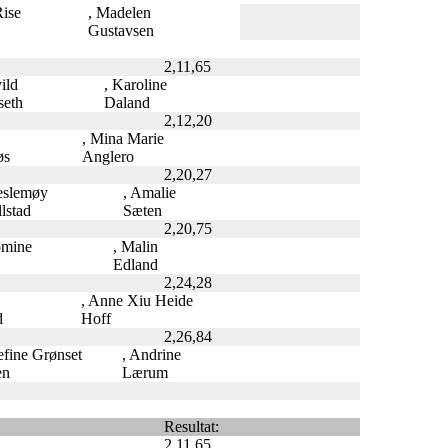
Rise
, Madelen
Gustavsen
2,11,65
vild
, Karoline
seth
Daland
2,12,20
, Mina Marie
øs
Anglero
2,20,27
eslemøy
, Amalie
lstad
Sæten
2,20,75
omine
, Malin
Edland
2,24,28
, Anne Xiu Heide
d
Hoff
2,26,84
sefine Grønset
, Andrine
en
Lærum
Resultat:
2,11,65