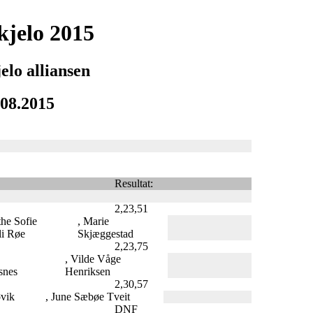
jelo 2015
elo alliansen
.08.2015
Resultat:
2,23,51
the Sofie
, Marie
i Røe
Skjæggestad
2,23,75
, Vilde Våge
snes
Henriksen
2,30,57
øvik
, June Sæbøe Tveit
DNF