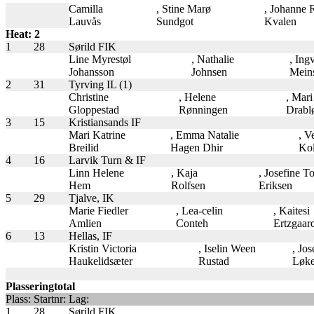
Camilla
, Stine Marø
, Johanne 
Lauvås
Sundgot
Kvalen
Heat: 2
1
28
Sørild FIK
Line Myrestøl
, Nathalie
, Ing
Johansson
Johnsen
Mein
2
31
Tyrving IL (1)
Christine
, Helene
, Mari
Gloppestad
Rønningen
Drabl
3
15
Kristiansands IF
Mari Katrine
, Emma Natalie
, V
Breilid
Hagen Dhir
Kol
4
16
Larvik Turn & IF
Linn Helene
, Kaja
, Josefine T
Hem
Rolfsen
Eriksen
5
29
Tjalve, IK
Marie Fiedler
, Lea-celin
, Kaitesi
Amlien
Conteh
Ertzgaar
6
13
Hellas, IF
Kristin Victoria
, Iselin Ween
, Jo
Haukelidsæter
Rustad
Løk
Plasseringtotal
Plass:
Startnr:
Lag:
1
28
Sørild FIK