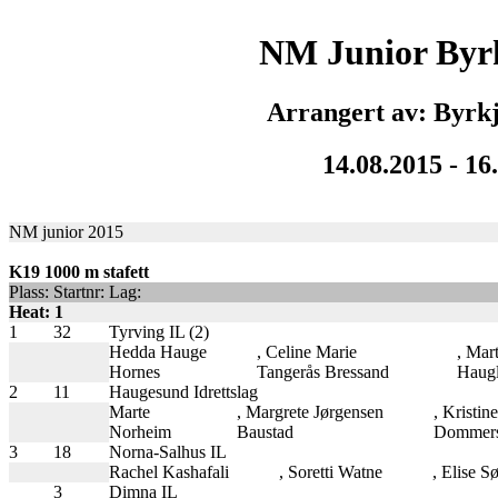
NM Junior Byrk
Arrangert av: Byrkj
14.08.2015 - 16
NM junior 2015
K19 1000 m stafett
Plass:
Startnr:
Lag:
Heat: 1
1
32
Tyrving IL (2)
Hedda Hauge
, Celine Marie
, Mar
Hornes
Tangerås Bressand
Haugl
2
11
Haugesund Idrettslag
Marte
, Margrete Jørgensen
, Kristine
Norheim
Baustad
Dommer
3
18
Norna-Salhus IL
Rachel Kashafali
, Soretti Watne
, Elise S
3
Dimna IL