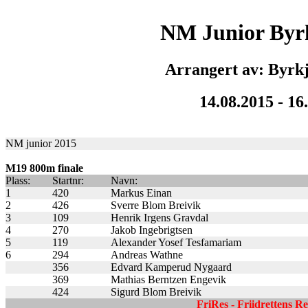
NM Junior Byrk
Arrangert av: Byrkj
14.08.2015 - 16
NM junior 2015
M19 800m finale
Plass:
Startnr:
Navn:
1
420
Markus Einan
2
426
Sverre Blom Breivik
3
109
Henrik Irgens Gravdal
4
270
Jakob Ingebrigtsen
5
119
Alexander Yosef Tesfamariam
6
294
Andreas Wathne
356
Edvard Kamperud Nygaard
369
Mathias Berntzen Engevik
424
Sigurd Blom Breivik
FriRes - Friidrettens R