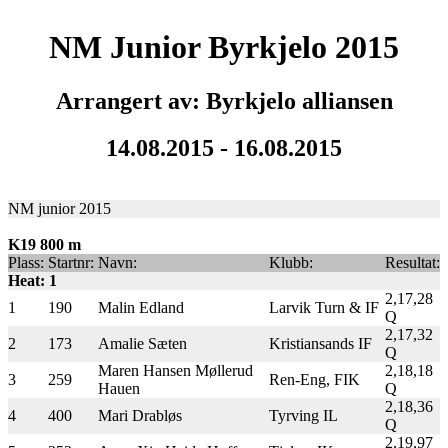
NM Junior Byrkjelo 2015
Arrangert av: Byrkjelo alliansen
14.08.2015 - 16.08.2015
NM junior 2015
K19 800 m
Plass:
Startnr:
Navn:
Klubb:
Resultat:
Heat: 1
2,17,28
1
190
Malin Edland
Larvik Turn & IF
Q
2,17,32
2
173
Amalie Sæten
Kristiansands IF
Q
Maren Hansen Møllerud
2,18,18
3
259
Ren-Eng, FIK
Hauen
Q
2,18,36
4
400
Mari Drabløs
Tyrving IL
Q
2,19,97