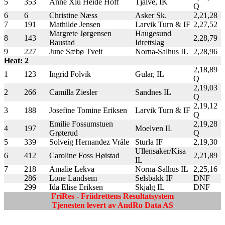
5
353
Anne Xiu Heide Hoff
Tjalve, IK
Q
6
6
Christine Næss
Asker Sk.
2,21,28
7
191
Mathilde Jensen
Larvik Turn & IF
2,27,52
Margrete Jørgensen
Haugesund
8
143
2,28,79
Baustad
Idrettslag
9
227
June Sæbø Tveit
Norna-Salhus IL
2,28,96
Heat: 2
2,18,89
1
123
Ingrid Folvik
Gular, IL
Q
2,19,03
2
266
Camilla Ziesler
Sandnes IL
Q
2,19,12
3
188
Josefine Tomine Eriksen
Larvik Turn & IF
Q
Emilie Fossumstuen
2,19,28
4
197
Moelven IL
Grøterud
Q
5
339
Solveig Hernandez Vråle
Sturla IF
2,19,30
Ullensaker/Kisa
6
412
Caroline Foss Høistad
2,21,89
IL
7
218
Amalie Lekva
Norna-Salhus IL
2,25,16
286
Lone Landsem
Selsbakk IF
DNF
299
Ida Elise Eriksen
Skjalg IL
DNF
FriRes - Friidrettens Resultatsystem
Tjenesten levert av AndRo Data AS