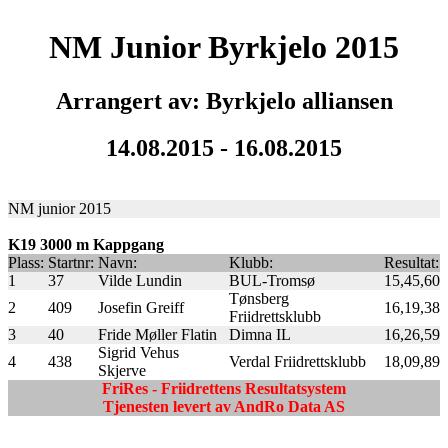
NM Junior Byrkjelo 2015
Arrangert av: Byrkjelo alliansen
14.08.2015 - 16.08.2015
NM junior 2015
K19 3000 m Kappgang
Plass:
Startnr:
Navn:
Klubb:
Resultat:
1
37
Vilde Lundin
BUL-Tromsø
15,45,60
Tønsberg
2
409
Josefin Greiff
16,19,38
Friidrettsklubb
3
40
Fride Møller Flatin
Dimna IL
16,26,59
Sigrid Vehus
4
438
Verdal Friidrettsklubb
18,09,89
Skjerve
FriRes - Friidrettens Resultatsystem
Tjenesten levert av AndRo Data AS