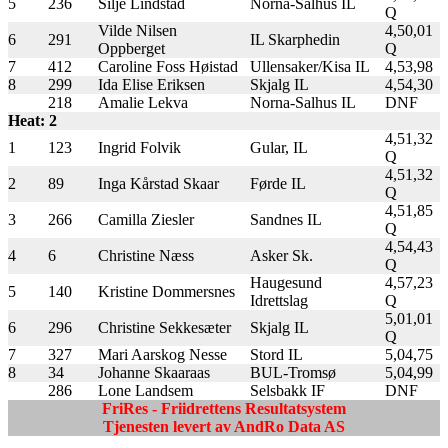
5
236
Silje Lindstad
Norna-Salhus IL
Q
Vilde Nilsen
4,50,01
6
291
IL Skarphedin
Oppberget
Q
7
412
Caroline Foss Høistad
Ullensaker/Kisa IL
4,53,98
8
299
Ida Elise Eriksen
Skjalg IL
4,54,30
218
Amalie Lekva
Norna-Salhus IL
DNF
Heat: 2
4,51,32
1
123
Ingrid Folvik
Gular, IL
Q
4,51,32
2
89
Inga Kårstad Skaar
Førde IL
Q
4,51,85
3
266
Camilla Ziesler
Sandnes IL
Q
4,54,43
4
6
Christine Næss
Asker Sk.
Q
Haugesund
4,57,23
5
140
Kristine Dommersnes
Idrettslag
Q
5,01,01
6
296
Christine Sekkesæter
Skjalg IL
Q
7
327
Mari Aarskog Nesse
Stord IL
5,04,75
8
34
Johanne Skaaraas
BUL-Tromsø
5,04,99
286
Lone Landsem
Selsbakk IF
DNF
FriRes - Friidrettens Resultatsystem
Tjenesten levert av AndRo Data AS