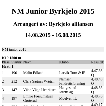
NM Junior Byrkjelo 2015
Arrangert av: Byrkjelo alliansen
14.08.2015 - 16.08.2015
NM junior 2015
K19 1500 m
Plass:
Startnr:
Navn:
Klubb:
Resultat:
Heat: 1
4,47,63
1
190
Malin Edland
Larvik Turn & IF
Q
Namsen
4,48,40
2
212
Clara Sagnes Wågan
Friidrettsforening
Q
Haugesund
4,48,63
3
147
Vilde Våge Henriksen
Idrettslag
Q
Emilie Fossumstuen
4,48,76
4
197
Moelven IL
Grøterud
Q
4,49,17