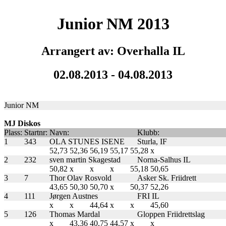
Junior NM 2013
Arrangert av: Overhalla IL
02.08.2013 - 04.08.2013
Junior NM
MJ Diskos
Plass:
Startnr:
Navn:
Klubb:
1
343
OLA STUNES ISENE
Sturla, IF
52,73
52,36
56,19
55,17
55,28
x
2
232
sven martin Skagestad
Norna-Salhus IL
50,82
x
x
x
55,18
50,65
3
7
Thor Olav Rosvold
Asker Sk. Friidrett
43,65
50,30
50,70
x
50,37
52,26
4
111
Jørgen Austnes
FRI IL
x
x
44,64
x
x
45,60
5
126
Thomas Mardal
Gloppen Friidrettslag
x
43,36
40,75
44,57
x
x