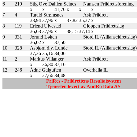
6
219
Stig Ove Dahlen Selnes
Namsen Friidrettsforening
x
x
41,76
x
x
x
7
4
Tarald Strømsnes
Ask Friidrett
38,94
37,96
x
37,82
35,37
x
8
119
Erlend Ulvestad
Gloppen Friidrettslag
36,63
37,96
x
38,15
37,14
x
9
331
Jørund Løken
Stord IL (Allianseidrettslag)
36,02
x
37,50
10
328
Asbjørn d.y. Lunde
Stord IL (Allianseidrettslag)
37,36
35,16
34,06
11
2
Markus Villanger
Ask Friidrett
x
36,80
37,16
12
246
Ådne Galguften
Overhalla IL
x
27,66
34,48
FriRes - Friidrettens Resultatsystem
Tjenesten levert av AndRo Data AS