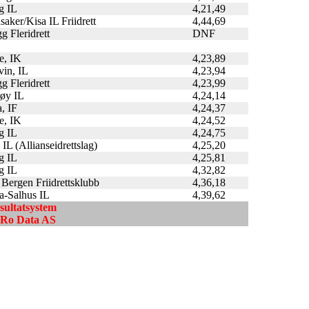
g IL
4,21,49
saker/Kisa IL Friidrett
4,44,69
g Fleridrett
DNF
e, IK
4,23,89
vin, IL
4,23,94
g Fleridrett
4,23,99
røy IL
4,24,14
a, IF
4,24,37
e, IK
4,24,52
g IL
4,24,75
 IL (Allianseidrettslag)
4,25,20
g IL
4,25,81
g IL
4,32,82
Bergen Friidrettsklubb
4,36,18
a-Salhus IL
4,39,62
esultatsystem
ndRo Data AS