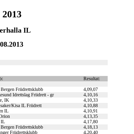
 2013
erhalla IL
.08.2013
b:
Resultat:
Bergen Friidrettsklubb
4,09,07
sund Idrettslag Friidrett - gr
4,10,16
e, IK
4,10,33
saker/Kisa IL Friidrett
4,10,88
m IL
4,10,91
Orion
4,13,35
 IL
4,17,80
Bergen Friidrettsklubb
4,18,13
nger Friidrettsklubb
4,20,40