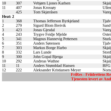
10
307
Vebjørn Ljones Karlsen
Skjal
11
407
Jonas Krossøy
Ullen
425
Tom Skjæråsen
Vareg
Heat: 2
1
368
Thomas Jefferson Byrkjeland
Tjalv
2
279
Sigurd Blom Breivik
Sand
3
423
Jonas Gjesdal
Vareg
4
243
Trygve Feidje Mjelde
Oste
5
341
Magnus Hannevig Pettersen
Sturl
6
351
Anders Sørensen
Tjalv
7
303
Markus Borge Harbo
Skjal
8
332
Lars Lunde
Stord
9
300
John Gopal Bjerga
Skjal
10
292
Andreas Wathne
Skjal
11
11
Anders Strømblad Hansen
BFG 
12
222
Aleksander Kristiansen Meyer
Norn
FriRes - Friidrettens R
Tjenesten levert av A