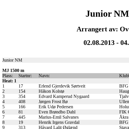
Junior NM
Arrangert av: Ov
02.08.2013 - 04
Junior NM
MJ 1500 m
Plass:
Startnr:
Navn:
Klub
Heat: 1
1
17
Erlend Gjerdevik Sørtveit
BFG 
2
154
Håkon Kolstø
Hauge
3
354
Edvard Kamperud Nygaard
Tjalv
4
408
Jørgen Frost Bø
Ullen
5
166
Erik Udø Pedersen
Holu
6
81
Even Brøndbo Dahl
FIK 
7
445
Marius-Emil Salvanes
Åkra
8
19
Henrik Irgens Gravdal
BFG 
9
313
Håvard Lalit Øglænd
Stava