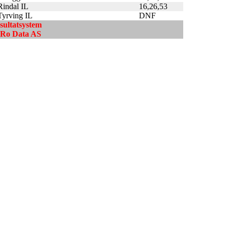
Rindal IL
16,26,53
Tyrving IL
DNF
esultatsystem
ndRo Data AS