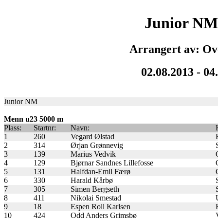
Junior NM
Arrangert av: Ov
02.08.2013 - 04
Junior NM
Menn u23 5000 m
Plass:
Startnr:
Navn:
1
260
Vegard Ølstad
2
314
Ørjan Grønnevig
3
139
Marius Vedvik
4
129
Bjørnar Sandnes Lillefosse
5
131
Halfdan-Emil Færø
6
330
Harald Kårbø
7
305
Simen Bergseth
8
411
Nikolai Smestad
9
18
Espen Roll Karlsen
10
424
Odd Anders Grimsbø