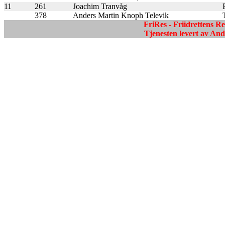
11
261
Joachim Tranvåg
378
Anders Martin Knoph Televik
FriRes - Friidrettens R
Tjenesten levert av A