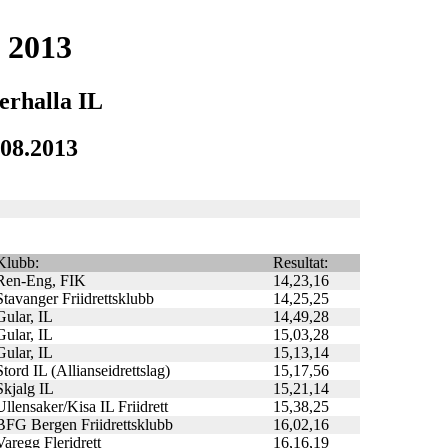
 2013
erhalla IL
.08.2013
Klubb:
Resultat:
Ren-Eng, FIK
14,23,16
Stavanger Friidrettsklubb
14,25,25
Gular, IL
14,49,28
Gular, IL
15,03,28
Gular, IL
15,13,14
Stord IL (Allianseidrettslag)
15,17,56
Skjalg IL
15,21,14
Ullensaker/Kisa IL Friidrett
15,38,25
BFG Bergen Friidrettsklubb
16,02,16
Varegg Fleridrett
16,16,19