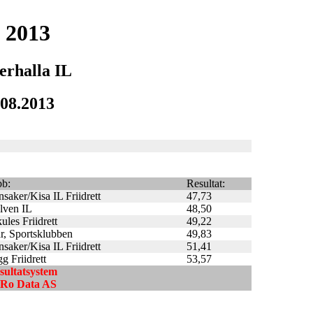
 2013
erhalla IL
.08.2013
bb:
Resultat:
nsaker/Kisa IL Friidrett
47,73
lven IL
48,50
ules Friidrett
49,22
r, Sportsklubben
49,83
nsaker/Kisa IL Friidrett
51,41
g Friidrett
53,57
esultatsystem
ndRo Data AS