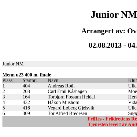
Junior NM
Arrangert av: Ov
02.08.2013 - 04
Junior NM
Menn u23 400 m, finale
Plass:
Startnr:
Navn:
Klu
1
404
Andreas Roth
Ulle
2
203
Carl Emil Kåshagen
Moe
3
164
Torbjørn Fossum Heldal
Herk
4
432
Håkon Mushom
Vida
5
416
Vegard Løberg Gjelsvik
Ulle
6
309
Tor Alfred Bredesen
Snøg
FriRes - Friidrettens R
Tjenesten levert av A