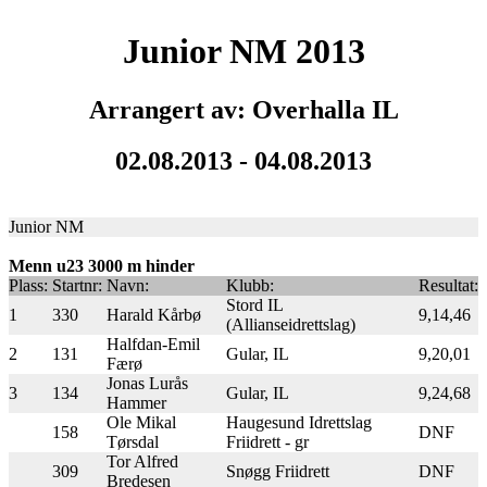
Junior NM 2013
Arrangert av: Overhalla IL
02.08.2013 - 04.08.2013
Junior NM
Menn u23 3000 m hinder
Plass:
Startnr:
Navn:
Klubb:
Resultat:
Stord IL
1
330
Harald Kårbø
9,14,46
(Allianseidrettslag)
Halfdan-Emil
2
131
Gular, IL
9,20,01
Færø
Jonas Lurås
3
134
Gular, IL
9,24,68
Hammer
Ole Mikal
Haugesund Idrettslag
158
DNF
Tørsdal
Friidrett - gr
Tor Alfred
309
Snøgg Friidrett
DNF
Bredesen