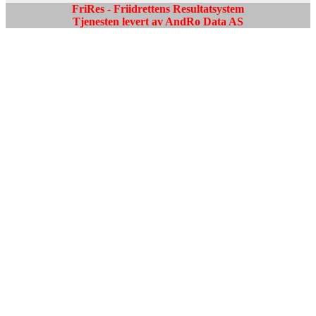
FriRes - Friidrettens Resultatsystem
Tjenesten levert av AndRo Data AS