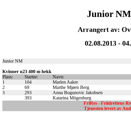
Junior NM
Arrangert av: Ov
02.08.2013 - 04
Junior NM
Kvinner u23 400 m hekk
Plass:
Startnr:
Navn:
1
104
Marlen Aakre
2
69
Marthe Mjøen Berg
3
293
Anna Bogunovic Jakobsen
393
Katarina Mögenburg
FriRes - Friidrettens R
Tjenesten levert av A