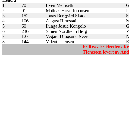
Heat: 2
1
70
Even Meinseth
G
2
91
Mathias Hove Johansen
I
3
152
Jonas Berggård Skåden
S
4
106
August Hemstad
M
5
60
Ilunga Josue Kongolo
G
6
236
Simen Nordheim Berg
V
7
127
Vegard Dragsund Sverd
N
8
144
Valentin Jensen
R
FriRes - Friidrettens R
Tjenesten levert av A