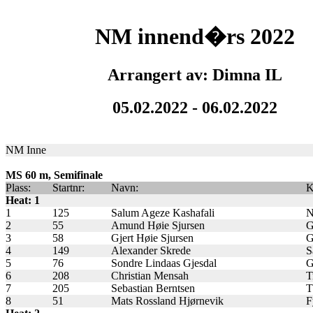
NM innend�rs 2022
Arrangert av: Dimna IL
05.02.2022 - 06.02.2022
NM Inne
MS 60 m, Semifinale
Plass:
Startnr:
Navn:
K
Heat: 1
1
125
Salum Ageze Kashafali
N
2
55
Amund Høie Sjursen
G
3
58
Gjert Høie Sjursen
G
4
149
Alexander Skrede
S
5
76
Sondre Lindaas Gjesdal
G
6
208
Christian Mensah
T
7
205
Sebastian Berntsen
T
8
51
Mats Rossland Hjørnevik
F