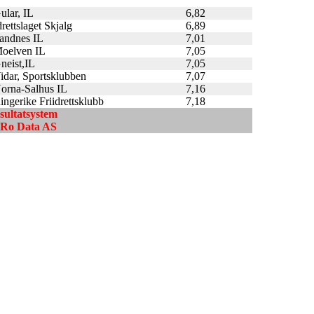
ular, IL
6,82
drettslaget Skjalg
6,89
andnes IL
7,01
oelven IL
7,05
neist,IL
7,05
idar, Sportsklubben
7,07
orna-Salhus IL
7,16
ingerike Friidrettsklubb
7,18
esultatsystem
ndRo Data AS