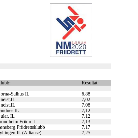
lubb:
Resultat:
orna-Salhus IL
6,88
neist,IL
7,02
neist,IL
7,08
andnes IL
7,12
ular, IL
7,12
rondheim Friidrett
7,13
ønsberg Friidrettsklubb
7,17
yllingen IL (Allianse)
7,25