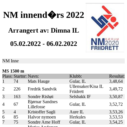
NM innend�rs 2022
Arrangert av: Dimna IL
05.02.2022 - 06.02.2022
NM Inne
MS 1500 m
Plass:
Startnr:
Navn:
Klubb:
Resultat:
1
74
Mats Hauge
Gular, IL
3,48,64
Ullensaker/Kisa IL
2
226
Fredrik Sandvik
3,49,72
Friidrett
3
163
Sondre Rishøi
Selsbakk IF
3,50,87
Bjørnar Sandnes
4
67
Gular, IL
3,52,72
Lillefosse
5
4
Kristoffer Sagli
Aure IL
3,53,26
6
85
Halvor nymoen
Herkules
3,53,53
7
75
Sondre Arne Hoff
Gular, IL
3,54,25