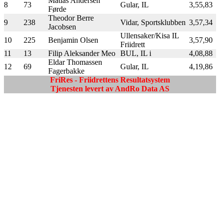
Matias Andersen
8
73
Gular, IL
3,55,83
Førde
Theodor Berre
9
238
Vidar, Sportsklubben
3,57,34
Jacobsen
Ullensaker/Kisa IL
10
225
Benjamin Olsen
3,57,90
Friidrett
11
13
Filip Aleksander Meo
BUL, IL i
4,08,88
Eldar Thomassen
12
69
Gular, IL
4,19,86
Fagerbakke
FriRes - Friidrettens Resultatsystem
Tjenesten levert av AndRo Data AS