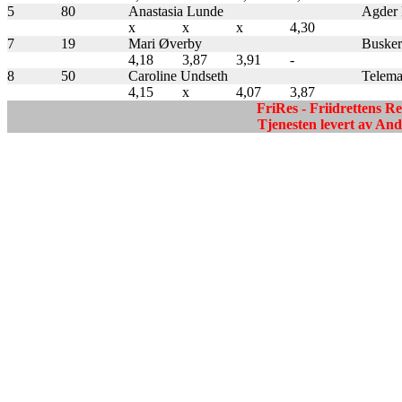
5
80
Anastasia Lunde
Agder F
x
x
x
4,30
7
19
Mari Øverby
Buskeru
4,18
3,87
3,91
-
8
50
Caroline Undseth
Telemar
4,15
x
4,07
3,87
FriRes - Friidrettens R
Tjenesten levert av A