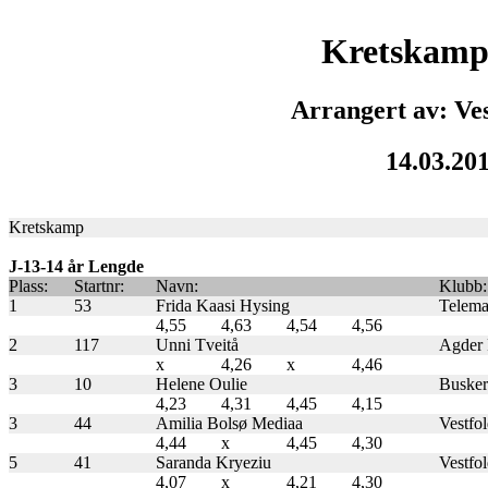
Kretskamp
Arrangert av: Ve
14.03.20
Kretskamp
J-13-14 år Lengde
Plass:
Startnr:
Navn:
Klubb:
1
53
Frida Kaasi Hysing
Telemar
4,55
4,63
4,54
4,56
2
117
Unni Tveitå
Agder F
x
4,26
x
4,46
3
10
Helene Oulie
Buskeru
4,23
4,31
4,45
4,15
3
44
Amilia Bolsø Mediaa
Vestfol
4,44
x
4,45
4,30
5
41
Saranda Kryeziu
Vestfol
4,07
x
4,21
4,30