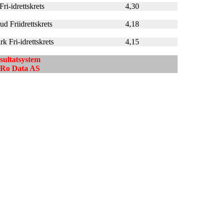
ri-idrettskrets
4,30
d Friidrettskrets
4,18
k Fri-idrettskrets
4,15
esultatsystem
ndRo Data AS