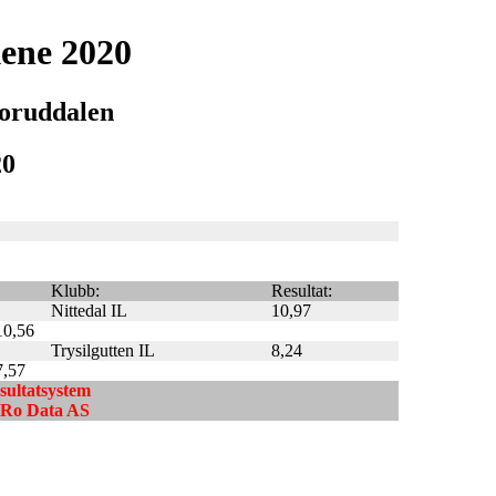
ene 2020
oruddalen
20
Klubb:
Resultat:
Nittedal IL
10,97
10,56
Trysilgutten IL
8,24
7,57
esultatsystem
ndRo Data AS