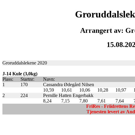
Groruddalslek
Arrangert av: Gr
15.08.20
Groruddalslekene 2020
J-14 Kule (3,0kg)
Plass:
Startnr:
Navn:
1
170
Cassandra Ødegård Nilsen
10,59
10,61
10,06
10,28
10,97
2
224
Pernille Hatten Engerbakk
8,24
7,15
7,80
7,61
7,64
FriRes - Friidrettens R
Tjenesten levert av A