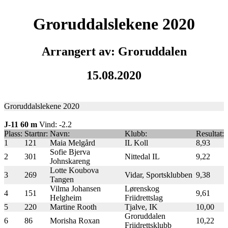
Groruddalslekene 2020
Arrangert av: Groruddalen
15.08.2020
Groruddalslekene 2020
J-11 60 m
Vind: -2.2
Plass:
Startnr:
Navn:
Klubb:
Resultat:
1
121
Maia Melgård
IL Koll
8,93
Sofie Bjerva
2
301
Nittedal IL
9,22
Johnskareng
Lotte Koubova
3
269
Vidar, Sportsklubben
9,38
Tangen
Vilma Johansen
Lørenskog
4
151
9,61
Helgheim
Friidrettslag
5
220
Martine Rooth
Tjalve, IK
10,00
Groruddalen
6
86
Morisha Roxan
10,22
Friidrettsklubb