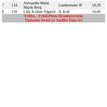
Alexandra Maria
7
134
Lambertseter IF
10,29
Mazik-Berg
8
118
Lilly Kvikne Silgjerd
IL Koll
10,60
FriRes - Friidrettens Resultatsystem
Tjenesten levert av AndRo Data AS