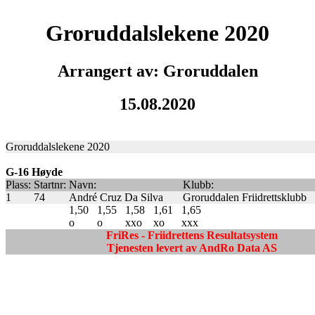
Groruddalslekene 2020
Arrangert av: Groruddalen
15.08.2020
Groruddalslekene 2020
G-16 Høyde
Plass:
Startnr:
Navn:
Klubb:
1
74
André Cruz Da Silva
Groruddalen Friidrettsklubb
1,50
1,55
1,58
1,61
1,65
o
o
xxo
xo
xxx
FriRes - Friidrettens Resultatsystem
Tjenesten levert av AndRo Data AS