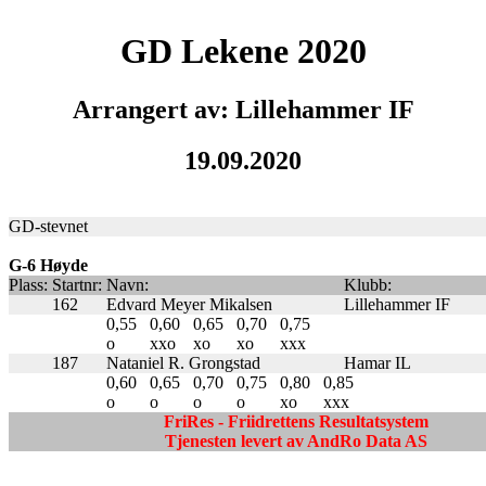
GD Lekene 2020
Arrangert av: Lillehammer IF
19.09.2020
GD-stevnet
G-6 Høyde
Plass:
Startnr:
Navn:
Klubb:
162
Edvard Meyer Mikalsen
Lillehammer IF
0,55
0,60
0,65
0,70
0,75
o
xxo
xo
xo
xxx
187
Nataniel R. Grongstad
Hamar IL
0,60
0,65
0,70
0,75
0,80
0,85
o
o
o
o
xo
xxx
FriRes - Friidrettens Resultatsystem
Tjenesten levert av AndRo Data AS