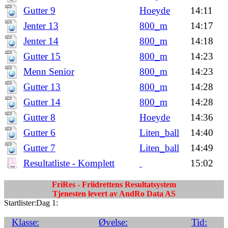
Gutter 9
Hoeyde
14:11
Jenter 13
800_m
14:17
Jenter 14
800_m
14:18
Gutter 15
800_m
14:23
Menn Senior
800_m
14:23
Gutter 13
800_m
14:28
Gutter 14
800_m
14:28
Gutter 8
Hoeyde
14:36
Gutter 6
Liten_ball
14:40
Gutter 7
Liten_ball
14:49
Resultatliste - Komplett
15:02
FriRes - Friidrettens Resultatsystem
Tjenesten levert av AndRo Data AS
Startlister:Dag 1:
Klasse:
Øvelse:
Tid: