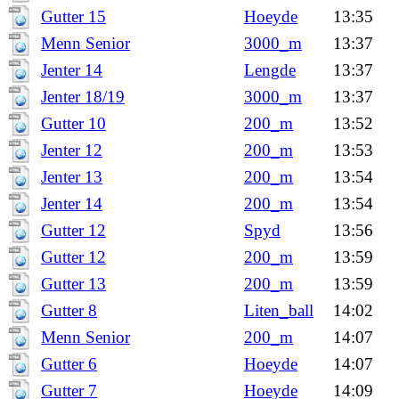
Gutter 15
Hoeyde
13:35
Menn Senior
3000_m
13:37
Jenter 14
Lengde
13:37
Jenter 18/19
3000_m
13:37
Gutter 10
200_m
13:52
Jenter 12
200_m
13:53
Jenter 13
200_m
13:54
Jenter 14
200_m
13:54
Gutter 12
Spyd
13:56
Gutter 12
200_m
13:59
Gutter 13
200_m
13:59
Gutter 8
Liten_ball
14:02
Menn Senior
200_m
14:07
Gutter 6
Hoeyde
14:07
Gutter 7
Hoeyde
14:09