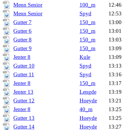
Menn Senior
100_m
12:46
Menn Senior
Spyd
12:53
Gutter 7
150_m
13:00
Gutter 6
150_m
13:01
Gutter 8
150_m
13:03
Gutter 9
150_m
13:09
Jenter 8
Kule
13:09
Gutter 10
Spyd
13:13
Gutter 11
Spyd
13:16
Jenter 8
150_m
13:17
Jenter 13
Lengde
13:19
Gutter 12
Hoeyde
13:21
Jenter 8
40_m
13:25
Gutter 13
Hoeyde
13:25
Gutter 14
Hoeyde
13:27