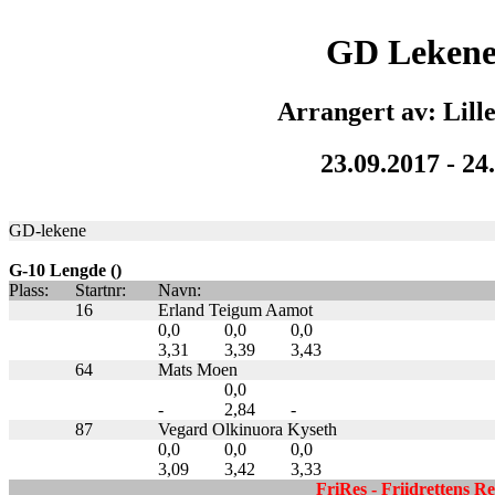
GD Lekene
Arrangert av: Lil
23.09.2017 - 24
GD-lekene
G-10 Lengde ()
Plass:
Startnr:
Navn:
16
Erland Teigum Aamot
0,0
0,0
0,0
3,31
3,39
3,43
64
Mats Moen
0,0
-
2,84
-
87
Vegard Olkinuora Kyseth
0,0
0,0
0,0
3,09
3,42
3,33
FriRes - Friidrettens R