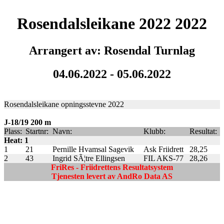
Rosendalsleikane 2022 2022
Arrangert av: Rosendal Turnlag
04.06.2022 - 05.06.2022
Rosendalsleikane opningsstevne 2022
J-18/19 200 m
Plass:
Startnr:
Navn:
Klubb:
Resultat:
Heat: 1
1
21
Pernille Hvamsal Sagevik
Ask Friidrett
28,25
2
43
Ingrid SÃ¦tre Ellingsen
FIL AKS-77
28,26
FriRes - Friidrettens Resultatsystem
Tjenesten levert av AndRo Data AS