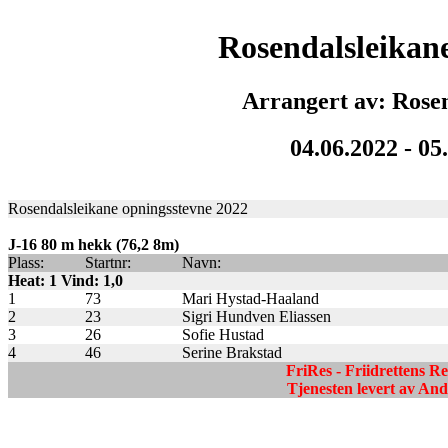
Rosendalsleikan
Arrangert av: Rose
04.06.2022 - 05
Rosendalsleikane opningsstevne 2022
J-16 80 m hekk (76,2 8m)
Plass:
Startnr:
Navn:
Heat: 1 Vind: 1,0
1
73
Mari Hystad-Haaland
2
23
Sigri Hundven Eliassen
3
26
Sofie Hustad
4
46
Serine Brakstad
FriRes - Friidrettens R
Tjenesten levert av A