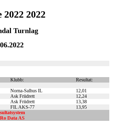
e 2022 2022
ndal Turnlag
.06.2022
Klubb:
Resultat:
Norna-Salhus IL
12,01
Ask Friidrett
12,24
Ask Friidrett
13,38
FIL AKS-77
13,95
esultatsystem
ndRo Data AS