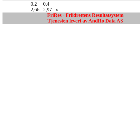
0,2
0,4
2,66
2,97
x
FriRes - Friidrettens Resultatsystem
Tjenesten levert av AndRo Data AS