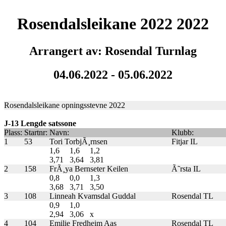
Rosendalsleikane 2022 2022
Arrangert av: Rosendal Turnlag
04.06.2022 - 05.06.2022
Rosendalsleikane opningsstevne 2022
J-13 Lengde satssone
Plass:
Startnr:
Navn:
Klubb:
1
53
Tori TorbjÃ¸rnsen
Fitjar IL
1,6
1,6
1,2
3,71
3,64
3,81
2
158
FrÃ¸ya Bernseter Keilen
Ã˜rsta IL
0,8
0,0
1,3
3,68
3,71
3,50
3
108
Linneah Kvamsdal Guddal
Rosendal TL
0,9
1,0
2,94
3,06
x
4
104
Emilie Fredheim Aas
Rosendal TL