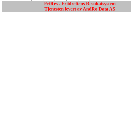
FriRes - Friidrettens Resultatsystem
Tjenesten levert av AndRo Data AS