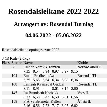
Rosendalsleikane 2022 2022
Arrangert av: Rosendal Turnlag
04.06.2022 - 05.06.2022
Rosendalsleikane opningsstevne 2022
J-13 Kule (2,0kg)
Plass:
Startnr:
Navn:
Klubb:
68
Ellinor Nordvik Tomren
Norna-Salhus IL
7,35
8,54
8,94
8,97
8,97
9,15
104
Emilie Fredheim Aas
Rosendal TL
6,35
5,65
6,64
6,34
6,08
6,36
108
Linneah Kvamsdal Guddal
Rosendal TL
8,11
8,91
-
8,61
8,14
8,00
145
Isa Brandseth Norbakk
Voss IL
6,23
6,58
6,43
6,50
6,81
6,56
158
FrÃ¸ya Bernseter Keilen
Ã˜rsta IL
7,16
6,56
7,73
7,17
6,95
6,82