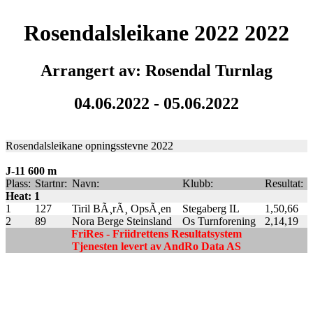
Rosendalsleikane 2022 2022
Arrangert av: Rosendal Turnlag
04.06.2022 - 05.06.2022
Rosendalsleikane opningsstevne 2022
J-11 600 m
Plass:
Startnr:
Navn:
Klubb:
Resultat:
Heat: 1
1
127
Tiril BÃ¸rÃ¸ OpsÃ¸en
Stegaberg IL
1,50,66
2
89
Nora Berge Steinsland
Os Turnforening
2,14,19
FriRes - Friidrettens Resultatsystem
Tjenesten levert av AndRo Data AS