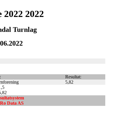
e 2022 2022
ndal Turnlag
.06.2022
:
Resultat:
rnforening
5,82
1,5
5,82
esultatsystem
ndRo Data AS