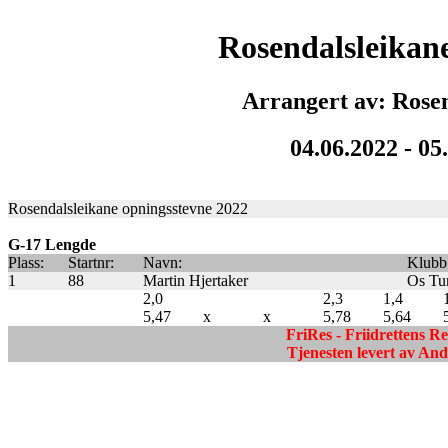
Rosendalsleikan
Arrangert av: Rose
04.06.2022 - 05
Rosendalsleikane opningsstevne 2022
G-17 Lengde
Plass:
Startnr:
Navn:
Klubb
1
88
Martin Hjertaker
Os Tu
2,0
2,3
1,4
5,47
x
x
5,78
5,64
FriRes - Friidrettens R
Tjenesten levert av A