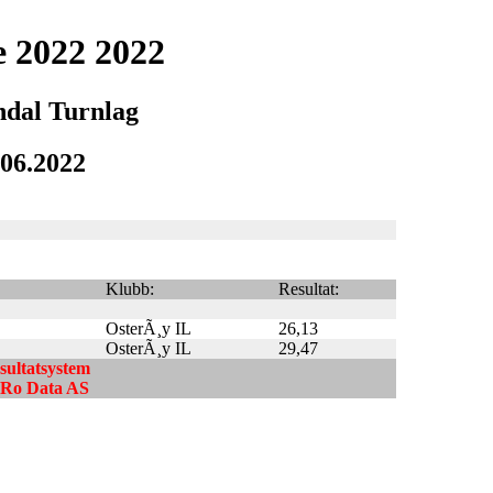
e 2022 2022
ndal Turnlag
.06.2022
Klubb:
Resultat:
OsterÃ¸y IL
26,13
OsterÃ¸y IL
29,47
esultatsystem
ndRo Data AS