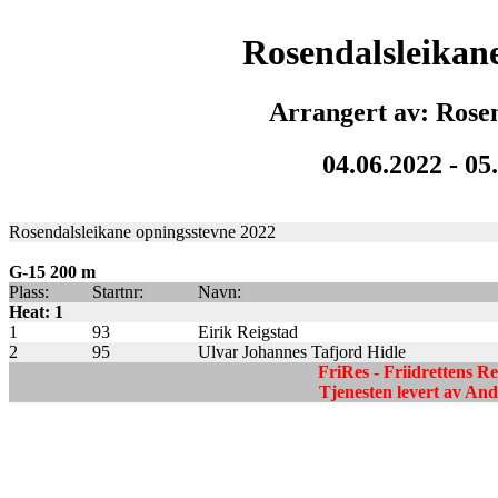
Rosendalsleikan
Arrangert av: Rose
04.06.2022 - 05
Rosendalsleikane opningsstevne 2022
G-15 200 m
Plass:
Startnr:
Navn:
Heat: 1
1
93
Eirik Reigstad
2
95
Ulvar Johannes Tafjord Hidle
FriRes - Friidrettens R
Tjenesten levert av A