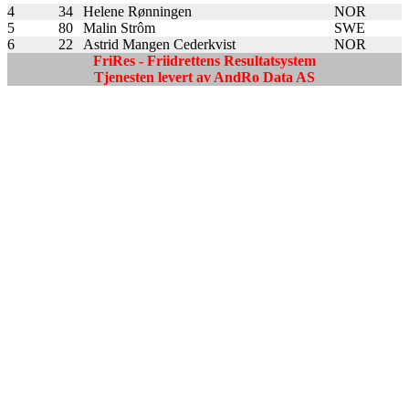
4
34
Helene Rønningen
NOR
5
80
Malin Strôm
SWE
6
22
Astrid Mangen Cederkvist
NOR
FriRes - Friidrettens Resultatsystem
Tjenesten levert av AndRo Data AS