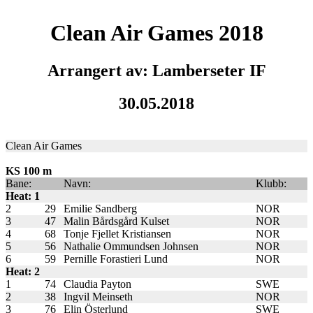
Clean Air Games 2018
Arrangert av: Lamberseter IF
30.05.2018
Clean Air Games
KS 100 m
Bane:
Navn:
Klubb:
Heat: 1
2
29
Emilie Sandberg
NOR
3
47
Malin Bårdsgård Kulset
NOR
4
68
Tonje Fjellet Kristiansen
NOR
5
56
Nathalie Ommundsen Johnsen
NOR
6
59
Pernille Forastieri Lund
NOR
Heat: 2
1
74
Claudia Payton
SWE
2
38
Ingvil Meinseth
NOR
3
76
Elin Österlund
SWE