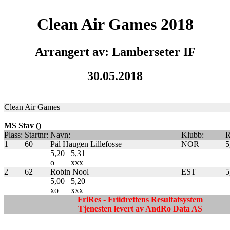
Clean Air Games 2018
Arrangert av: Lamberseter IF
30.05.2018
Clean Air Games
MS Stav ()
Plass:
Startnr:
Navn:
Klubb:
R
1
60
Pål Haugen Lillefosse
NOR
5
5,20
5,31
o
xxx
2
62
Robin Nool
EST
5
5,00
5,20
xo
xxx
FriRes - Friidrettens Resultatsystem
Tjenesten levert av AndRo Data AS