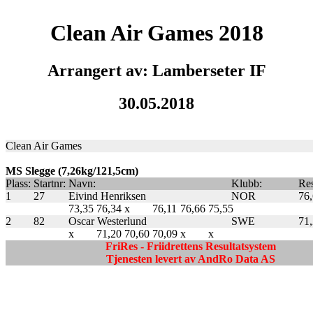
Clean Air Games 2018
Arrangert av: Lamberseter IF
30.05.2018
Clean Air Games
MS Slegge (7,26kg/121,5cm)
Plass:
Startnr:
Navn:
Klubb:
Res
1
27
Eivind Henriksen
NOR
76
73,35
76,34
x
76,11
76,66
75,55
2
82
Oscar Westerlund
SWE
71
x
71,20
70,60
70,09
x
x
FriRes - Friidrettens Resultatsystem
Tjenesten levert av AndRo Data AS